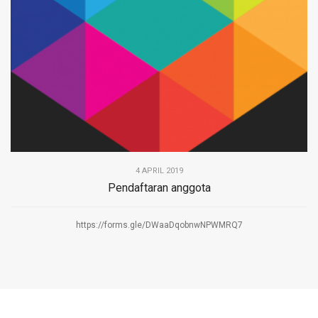
4 APRIL 2019
Pendaftaran anggota
https://forms.gle/DWaaDqobnwNPWMRQ7