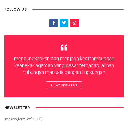
FOLLOW US
mengungkapkan dan menjaga kesinambungan
keaneka-ragaman yang besar terhadap jalinan
hubungan manusia dengan lingkungan
LIHAT KEGIATAN
NEWSLETTER
[mc4wp_form id="2603"]