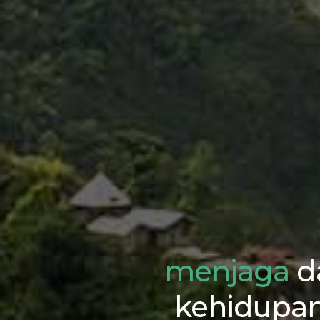
menjaga
d
kehidupa