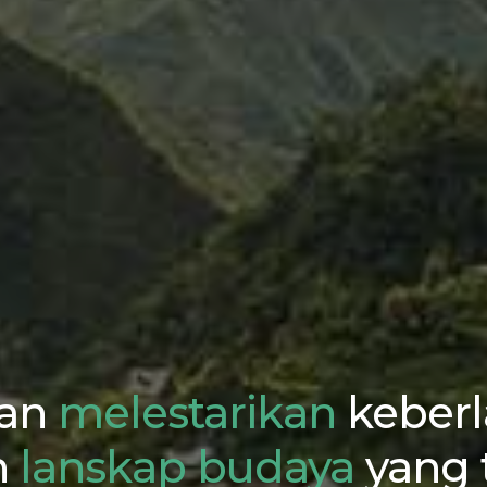
an
melestarikan
keber
n
lanskap budaya
yang 