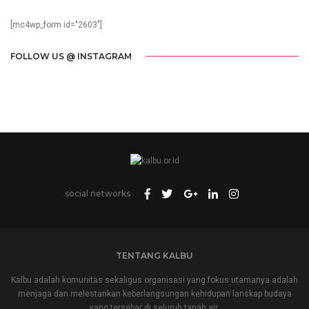
[mc4wp_form id="2603"]
FOLLOW US @ INSTAGRAM
social networks
TENTANG KALBU
Kalbu adalah komunitas sekaligus organisasi yang fokus utamanya adalah
menjaga dan melestarikan keberlangsungan kehidupan lanskap budaya
yang tersebar di seluruh tanah air.