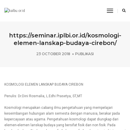
Toggle
Navigati
https://seminar.iplbi.or.id/kosmologi-
elemen-lanskap-budaya-cirebon/
23 OCTOBER 2018
PUBLIKASI
KOSMOLOGI ELEMEN LANSKAP BUDAYA CIREBON
Penulis: Dr.Dini Rosmalia, L.Edhi Prasetya, ST,MT
Kosmologi merupakan cabang ilmu pengetahuan yang mempelajari
keseimbangan hubungan alam semesta dengan manusia, berakar pada
kepercayaan atau agama. Pengetahuan kosmologi dapat diungkap dari
elemen-elemen lanskap budaya yang bersifat fisik dan non fisik. Pada